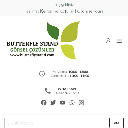
Hoş geldiniz.
Teslimat |Şartlar ve Koşullar | Opening Hours
Butterfly
Stand
Görsel
Çözümler
Pzt- Cuma:
10:00 - 18:00
Cumartesi - :
10:00 - 14:00
WHATSAPP
0532 609 36 90
Ara