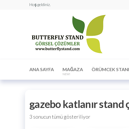
Hoş geldiniz.
Butt
Stan
Görs
Çöz
ANA SAYFA
MAĞAZA
ÖRÜMCEK STAN
NEW!
gazebo katlanır stand ç
3 sonucun tümü gösteriliyor