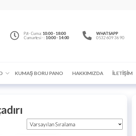
erfly
d
el
Pzt- Cuma:
10:00 - 18:00
WHATSAPP
Cumartesi - :
10:00 - 14:00
0532 609 36 90
ümler
D
KUMAŞ BORU PANO
HAKKIMIZDA
İLETIŞIM
adırı