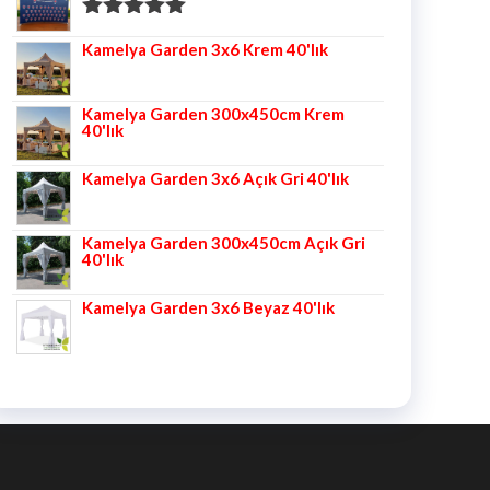
5 üzerinden
Kamelya Garden 3x6 Krem 40'lık
5.00
oy aldı
Kamelya Garden 300x450cm Krem
40'lık
Kamelya Garden 3x6 Açık Gri 40'lık
Kamelya Garden 300x450cm Açık Gri
40'lık
Kamelya Garden 3x6 Beyaz 40'lık