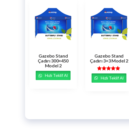
Gazebo Stand
Gazebo Stand
Çadırı 300×450
Çadırı 3×3 Model 2
Model 2
5 üzerinden
Hızlı Teklif Al
Hızlı Teklif Al
5.00
oy aldı