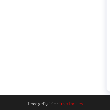
Tema geliştirici:
EnvoThemes