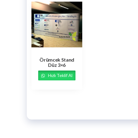
Örümcek Stand
Düz 3×6
Hızlı Teklif Al