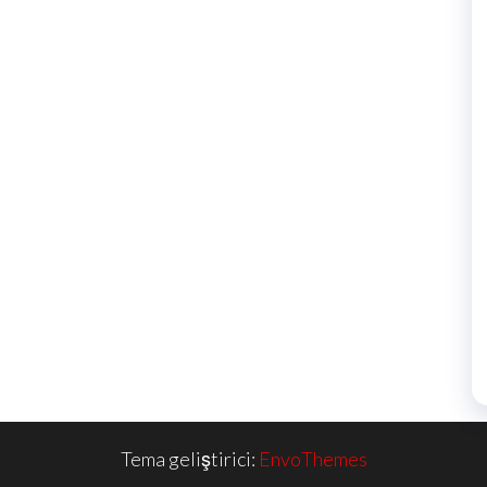
Tema geliştirici:
EnvoThemes