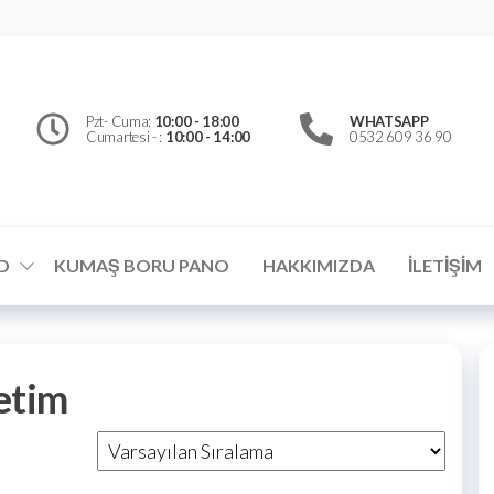
erfly
d
el
Pzt- Cuma:
10:00 - 18:00
WHATSAPP
Cumartesi - :
10:00 - 14:00
0532 609 36 90
ümler
D
KUMAŞ BORU PANO
HAKKIMIZDA
İLETIŞIM
etim