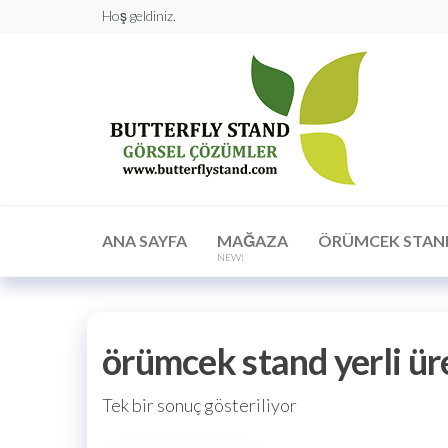
Hoş geldiniz.
Butt
Stan
Görs
Çöz
ANA SAYFA
MAĞAZA
ÖRÜMCEK STAN
NEW!
örümcek stand yerli ür
Tek bir sonuç gösteriliyor