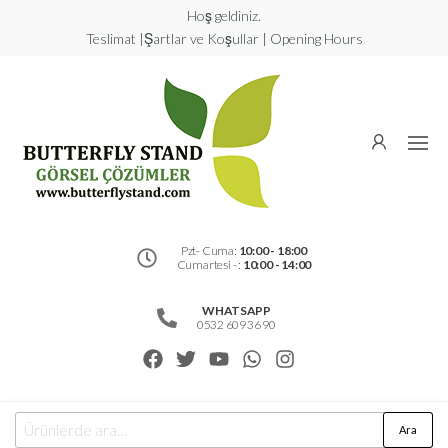
Hoş geldiniz.
Teslimat |Şartlar ve Koşullar | Opening Hours
Butterfly
Stand
Görsel
Çözümler
Pzt- Cuma:
10:00 - 18:00
Cumartesi - :
10:00 - 14:00
WHATSAPP
0532 609 36 90
Ara