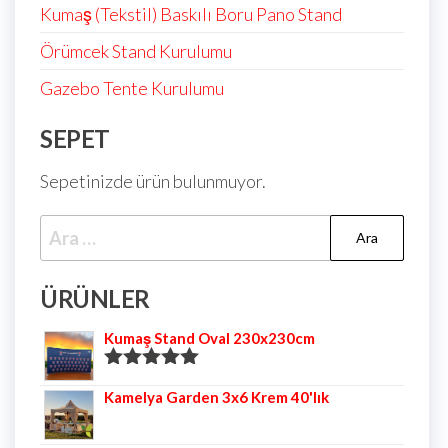
Kumaş (Tekstil) Baskılı Boru Pano Stand
Örümcek Stand Kurulumu
Gazebo Tente Kurulumu
SEPET
Sepetinizde ürün bulunmuyor.
ÜRÜNLER
Kumaş Stand Oval 230x230cm
5 üzerinden
Kamelya Garden 3x6 Krem 40'lık
5.00
oy aldı