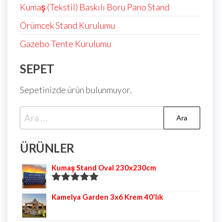
Kumaş (Tekstil) Baskılı Boru Pano Stand
Örümcek Stand Kurulumu
Gazebo Tente Kurulumu
SEPET
Sepetinizde ürün bulunmuyor.
ÜRÜNLER
Kumaş Stand Oval 230x230cm
5 üzerinden
Kamelya Garden 3x6 Krem 40'lık
5.00
oy aldı