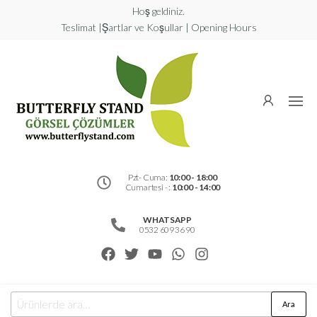
Hoş geldiniz.
Teslimat |Şartlar ve Koşullar | Opening Hours
Butterfly
Stand
Görsel
Çözümler
Pzt- Cuma:
10:00 - 18:00
Cumartesi - :
10:00 - 14:00
WHATSAPP
0532 609 36 90
Ara