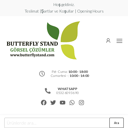
Hoş geldiniz.
Teslimat |Şartlar ve Koşullar | Opening Hours
Butterfly
Stand
Görsel
Çözümler
Pzt- Cuma:
10:00 - 18:00
Cumartesi - :
10:00 - 14:00
WHATSAPP
0532 609 36 90
Ara