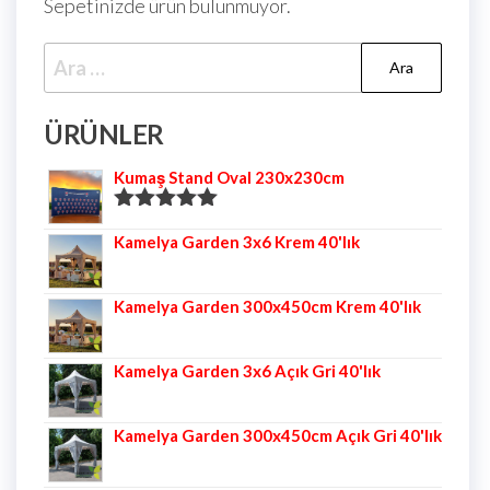
Sepetinizde ürün bulunmuyor.
ÜRÜNLER
Kumaş Stand Oval 230x230cm
5 üzerinden
Kamelya Garden 3x6 Krem 40'lık
5.00
oy aldı
Kamelya Garden 300x450cm Krem 40'lık
Kamelya Garden 3x6 Açık Gri 40'lık
Kamelya Garden 300x450cm Açık Gri 40'lık