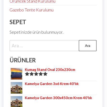
Örümcek Stand Kurulumu
Gazebo Tente Kurulumu
SEPET
Sepetinizde ürün bulunmuyor.
ÜRÜNLER
Kumaş Stand Oval 230x230cm
5 üzerinden
Kamelya Garden 3x6 Krem 40'lık
5.00
oy aldı
Kamelya Garden 300x450cm Krem 40'lık