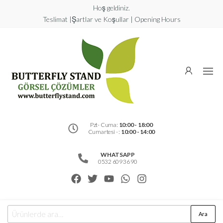
Hoş geldiniz.
Teslimat |Şartlar ve Koşullar | Opening Hours
Butterfly
Stand
Görsel
Çözümler
Pzt- Cuma:
10:00 - 18:00
Cumartesi - :
10:00 - 14:00
WHATSAPP
0532 609 36 90
Ara