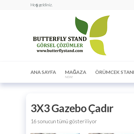
Hoş geldiniz.
Butt
Stan
Görs
Çöz
ANA SAYFA
MAĞAZA
ÖRÜMCEK STAN
NEW!
3X3 Gazebo Çadır
16 sonucun tümü gösteriliyor