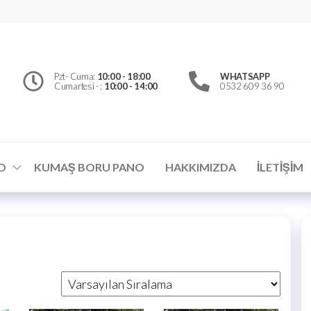
erfly
d
el
Pzt- Cuma:
10:00 - 18:00
WHATSAPP
Cumartesi - :
10:00 - 14:00
0532 609 36 90
ümler
D
KUMAŞ BORU PANO
HAKKIMIZDA
İLETIŞIM