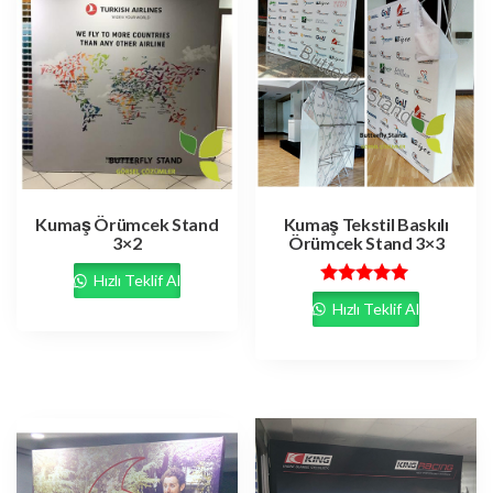
Kumaş Örümcek Stand
Kumaş Tekstil Baskılı
3×2
Örümcek Stand 3×3
Hızlı Teklif Al
5 üzerinden
Hızlı Teklif Al
5.00
oy aldı