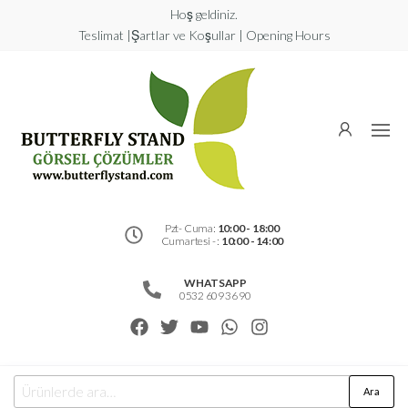
Hoş geldiniz.
Teslimat |Şartlar ve Koşullar | Opening Hours
Butterfly
Stand
Görsel
Çözümler
Pzt- Cuma:
10:00 - 18:00
Cumartesi - :
10:00 - 14:00
WHATSAPP
0532 609 36 90
Ara