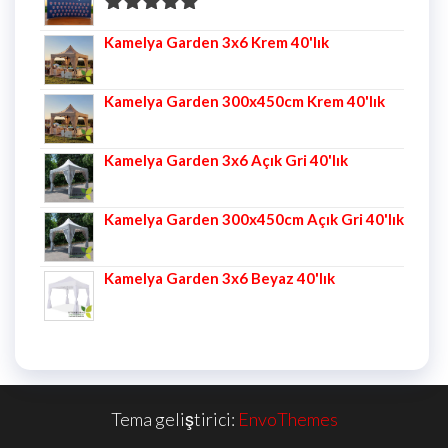
5 üzerinden
Kamelya Garden 3x6 Krem 40'lık
5.00
oy aldı
Kamelya Garden 300x450cm Krem 40'lık
Kamelya Garden 3x6 Açık Gri 40'lık
Kamelya Garden 300x450cm Açık Gri 40'lık
Kamelya Garden 3x6 Beyaz 40'lık
Tema geliştirici:
EnvoThemes