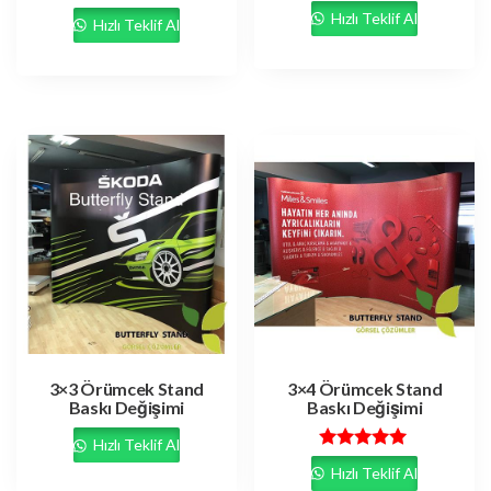
Hızlı Teklif Al
Hızlı Teklif Al
3×3 Örümcek Stand
3×4 Örümcek Stand
Baskı Değişimi
Baskı Değişimi
Hızlı Teklif Al
5 üzerinden
Hızlı Teklif Al
5.00