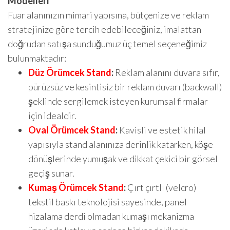
Modelleri
Fuar alanınızın mimari yapısına, bütçenize ve reklam
stratejinize göre tercih edebileceğiniz, imalattan
doğrudan satışa sunduğumuz üç temel seçeneğimiz
bulunmaktadır:
Düz Örümcek Stand
:
Reklam alanını duvara sıfır,
pürüzsüz ve kesintisiz bir reklam duvarı (backwall)
şeklinde sergilemek isteyen kurumsal firmalar
için idealdir.
Oval Örümcek Stand
:
Kavisli ve estetik hilal
yapısıyla stand alanınıza derinlik katarken, köşe
dönüşlerinde yumuşak ve dikkat çekici bir görsel
geçiş sunar.
Kumaş Örümcek Stand
:
Çırt çırtlı (velcro)
tekstil baskı teknolojisi sayesinde, panel
hizalama derdi olmadan kumaşı mekanizma