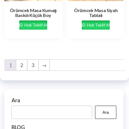
Örümcek Masa Kumaş
Örümcek Masa Siyah
Baskılı Küçük Boy
Tablalı
Hızlı Teklif Al
Hızlı Teklif Al
1
2
3
→
Ara
Ara
BLOG