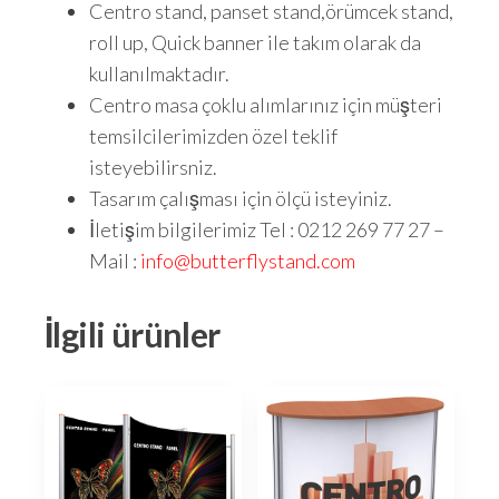
Centro stand, panset stand,örümcek stand,
roll up, Quick banner ile takım olarak da
kullanılmaktadır.
Centro masa çoklu alımlarınız için müşteri
temsilcilerimizden özel teklif
isteyebilirsniz.
Tasarım çalışması için ölçü isteyiniz.
İletişim bilgilerimiz Tel : 0212 269 77 27 –
Mail :
info@butterflystand.com
İlgili ürünler