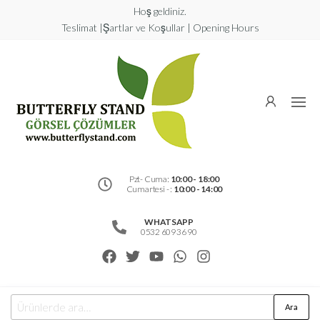
Hoş geldiniz.
Teslimat |Şartlar ve Koşullar | Opening Hours
Butterfly
Stand
Görsel
Çözümler
Pzt- Cuma:
10:00 - 18:00
Cumartesi - :
10:00 - 14:00
WHATSAPP
0532 609 36 90
Ara