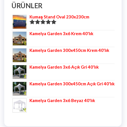
ÜRÜNLER
Kumaş Stand Oval 230x230cm
5 üzerinden
Kamelya Garden 3x6 Krem 40'lık
5.00
oy aldı
Kamelya Garden 300x450cm Krem 40'lık
Kamelya Garden 3x6 Açık Gri 40'lık
Kamelya Garden 300x450cm Açık Gri 40'lık
Kamelya Garden 3x6 Beyaz 40'lık