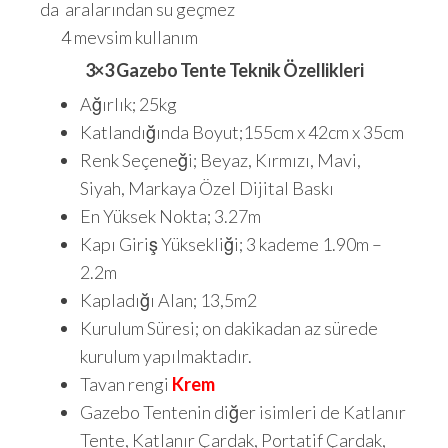
da aralarından su geçmez
4 mevsim kullanım
3×3 Gazebo Tente Teknik Özellikleri
Ağırlık; 25kg
Katlandığında Boyut;155cm x 42cm x 35cm
Renk Seçeneği; Beyaz, Kırmızı, Mavi,
Siyah, Markaya Özel Dijital Baskı
En Yüksek Nokta; 3.27m
Kapı Giriş Yüksekliği; 3 kademe 1.90m –
2.2m
Kapladığı Alan; 13,5m2
Kurulum Süresi; on dakikadan az sürede
kurulum yapılmaktadır.
Tavan rengi
Krem
Gazebo Tentenin diğer isimleri de Katlanır
Tente, Katlanır Çardak, Portatif Çardak,