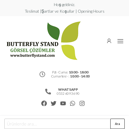
Hoş geldiniz.
Teslimat |Şartlar ve Koşullar | Opening Hours
Butterfly
Stand
Görsel
Çözümler
Pzt- Cuma:
10:00 - 18:00
Cumartesi - :
10:00 - 14:00
WHATSAPP
0532 609 36 90
Ara