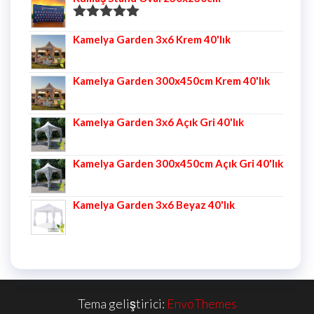
5 üzerinden
Kamelya Garden 3x6 Krem 40'lık
5.00
oy aldı
Kamelya Garden 300x450cm Krem 40'lık
Kamelya Garden 3x6 Açık Gri 40'lık
Kamelya Garden 300x450cm Açık Gri 40'lık
Kamelya Garden 3x6 Beyaz 40'lık
Tema geliştirici:
EnvoThemes