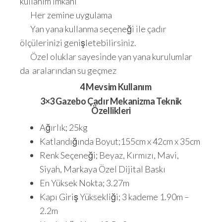
kullanım imkanı
Her zemine uygulama
Yan yana kullanma seçeneği ile çadır
ölçülerinizi genişletebilirsiniz.
Özel oluklar sayesinde yan yana kurulumlar
da aralarından su geçmez
4 Mevsim Kullanım
3×3 Gazebo Çadır Mekanizma Teknik
Özellikleri
Ağırlık; 25kg
Katlandığında Boyut;155cm x 42cm x 35cm
Renk Seçeneği; Beyaz, Kırmızı, Mavi,
Siyah, Markaya Özel Dijital Baskı
En Yüksek Nokta; 3.27m
Kapı Giriş Yüksekliği; 3 kademe 1.90m –
2.2m