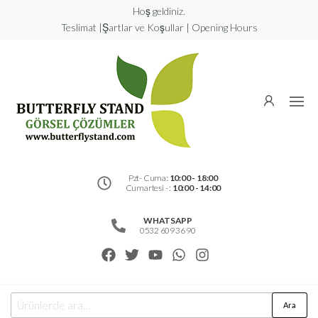
Hoş geldiniz.
Teslimat |Şartlar ve Koşullar | Opening Hours
Butterfly
Stand
Görsel
Çözümler
Pzt- Cuma:
10:00 - 18:00
Cumartesi - :
10:00 - 14:00
WHATSAPP
0532 609 36 90
Ara