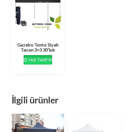
Gazebo Tente Siyah
Tavan 3×3 30’luk
Hızlı Teklif Al
İlgili ürünler