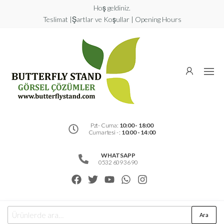
Hoş geldiniz.
Teslimat |Şartlar ve Koşullar | Opening Hours
Butterfly
Stand
Görsel
Çözümler
Pzt- Cuma:
10:00 - 18:00
Cumartesi - :
10:00 - 14:00
WHATSAPP
0532 609 36 90
Ara