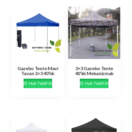
Gazebo Tente Mavi
3×3 Gazebo Tente
Tavan 3×3 40’lık
40’lık Mekanizmalı
Hızlı Teklif Al
Hızlı Teklif Al