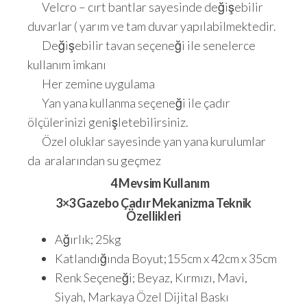
Velcro – cırt bantlar sayesinde değişebilir
duvarlar ( yarım ve tam duvar yapılabilmektedir.
Değişebilir tavan seçeneği ile senelerce
kullanım imkanı
Her zemine uygulama
Yan yana kullanma seçeneği ile çadır
ölçülerinizi genişletebilirsiniz.
Özel oluklar sayesinde yan yana kurulumlar
da aralarından su geçmez
4 Mevsim Kullanım
3×3 Gazebo Çadır Mekanizma Teknik
Özellikleri
Ağırlık; 25kg
Katlandığında Boyut;155cm x 42cm x 35cm
Renk Seçeneği; Beyaz, Kırmızı, Mavi,
Siyah, Markaya Özel Dijital Baskı