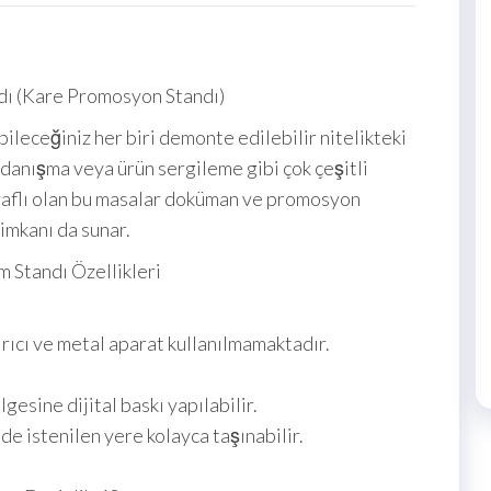
dı (Kare Promosyon Standı)
ileceğiniz her biri demonte edilebilir nitelikteki
, danışma veya ürün sergileme gibi çok çeşitli
ı raflı olan bu masalar doküman ve promosyon
imkanı da sunar.
m Standı Özellikleri
ırıcı ve metal aparat kullanılmamaktadır.
gesine dijital baskı yapılabilir.
e istenilen yere kolayca taşınabilir.