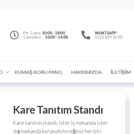
erfly
d
el
Pzt- Cuma:
10:00 - 18:00
WHATSAPP
Cumartesi - :
10:00 - 14:00
0532 609 36 90
ümler
D
KUMAŞ BORU PANO
HAKKIMIZDA
İLETIŞIM
Kare Tanıtım Standı
Kare tanıtım standı, ister iç mekanda ister
dış mekanda kullanabileceğiniz her biri