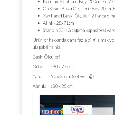
Kurulum Ebatları : Boy, 200cm En,77
Ön Kısım Baskı Ölçüleri : Boy 90cm 
Yan Panel Baskı Ölçüleri 2 Parça ol
Alınlık 25x71cm
Standın 25 KG taşıma kapasitesi vard
Ürünler hakkında daha fazla bilgi almak ve 
ulaşabilirsiniz.
Baskı Ölçüleri
Orta: : 90 x 77 cm
Yan: : 90 x 35 cm (sol ve sağ)
Alınlık: : 80 x 25 cm