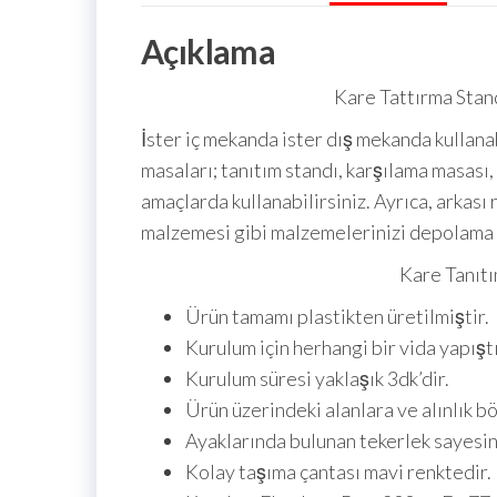
Açıklama
Kare Tattırma Stan
İster iç mekanda ister dış mekanda kullanab
masaları; tanıtım standı, karşılama masası
amaçlarda kullanabilirsiniz. Ayrıca, arkas
malzemesi gibi malzemelerinizi depolama 
Kare Tanıtı
Ürün tamamı plastikten üretilmiştir.
Kurulum için herhangi bir vida yapışt
Kurulum süresi yaklaşık 3dk’dir.
Ürün üzerindeki alanlara ve alınlık böl
Ayaklarında bulunan tekerlek sayesind
Kolay taşıma çantası mavi renktedir.