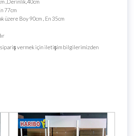
cm ,Derinlik,40cm
,En 77cm
mak üzere Boy 90cm , En 35cm
ır
sipariş vermek için iletişim bilgilerimizden