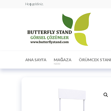
Hoş geldiniz.
Butt
Stan
Görs
Çöz
ANA SAYFA
MAĞAZA
ÖRÜMCEK STAN
NEW!