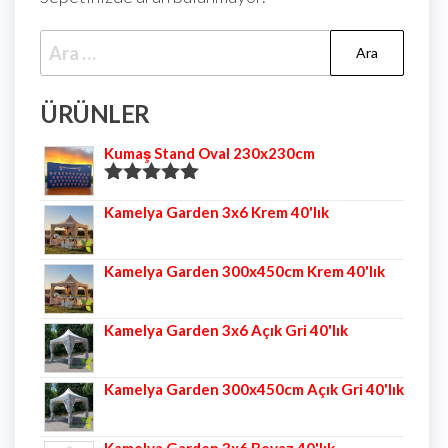
ÜRÜNLER
Kumaş Stand Oval 230x230cm
5 üzerinden
Kamelya Garden 3x6 Krem 40'lık
5.00
oy aldı
Kamelya Garden 300x450cm Krem 40'lık
Kamelya Garden 3x6 Açık Gri 40'lık
Kamelya Garden 300x450cm Açık Gri 40'lık