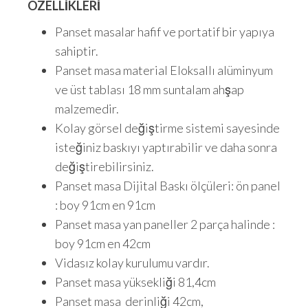
ÖZELLİKLERİ
Panset masalar hafif ve portatif bir yapıya
sahiptir.
Panset masa material Eloksallı alüminyum
ve üst tablası 18 mm suntalam ahşap
malzemedir.
Kolay görsel değiştirme sistemi sayesinde
isteğiniz baskıyı yaptırabilir ve daha sonra
değiştirebilirsiniz.
Panset masa Dijital Baskı ölçüleri: ön panel
: boy 91cm en 91cm
Panset masa yan paneller 2 parça halinde :
boy 91cm en 42cm
Vidasız kolay kurulumu vardır.
Panset masa yüksekliği 81,4cm
Panset masa derinliği 42cm,