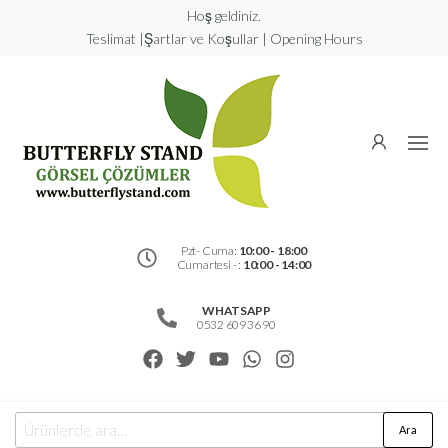
Hoş geldiniz.
Teslimat |Şartlar ve Koşullar | Opening Hours
Butterfly
Stand
Görsel
Çözümler
Pzt- Cuma:
10:00 - 18:00
Cumartesi - :
10:00 - 14:00
WHATSAPP
0532 609 36 90
Ara