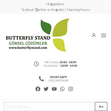
Hoş geldiniz.
Teslimat |Şartlar ve Koşullar | Opening Hours
Butterfly
Stand
Görsel
Çözümler
Pzt- Cuma:
10:00 - 18:00
Cumartesi - :
10:00 - 14:00
WHATSAPP
0532 609 36 90
Ara