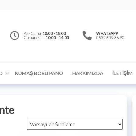
erfly
d
el
Pzt- Cuma:
10:00 - 18:00
WHATSAPP
Cumartesi - :
10:00 - 14:00
0532 609 36 90
ümler
D
KUMAŞ BORU PANO
HAKKIMIZDA
İLETIŞIM
nte