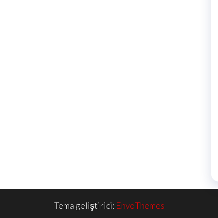
Tema geliştirici:
EnvoThemes