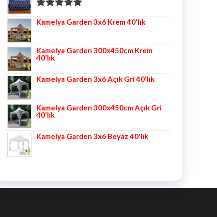
5 üzerinden
Kamelya Garden 3x6 Krem 40'lık
5.00
oy aldı
Kamelya Garden 300x450cm Krem
40'lık
Kamelya Garden 3x6 Açık Gri 40'lık
Kamelya Garden 300x450cm Açık Gri
40'lık
Kamelya Garden 3x6 Beyaz 40'lık