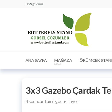
Hoş geldiniz.
Butt
Stan
Görs
Çöz
ANA SAYFA
MAĞAZA
ÖRÜMCEK STAN
NEW!
3x3 Gazebo Çardak Te
4 sonucun tümü gösteriliyor