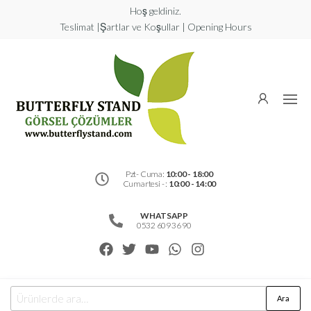
Hoş geldiniz.
Teslimat |Şartlar ve Koşullar | Opening Hours
Butterfly
Stand
Görsel
Çözümler
Pzt- Cuma:
10:00 - 18:00
Cumartesi - :
10:00 - 14:00
WHATSAPP
0532 609 36 90
Ara