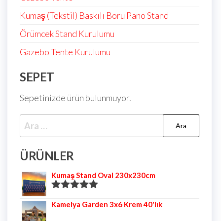
Kumaş (Tekstil) Baskılı Boru Pano Stand
Örümcek Stand Kurulumu
Gazebo Tente Kurulumu
SEPET
Sepetinizde ürün bulunmuyor.
ÜRÜNLER
Kumaş Stand Oval 230x230cm
5 üzerinden
Kamelya Garden 3x6 Krem 40'lık
5.00
oy aldı