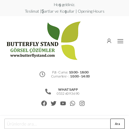
Hoş geldiniz.
Teslimat |Şartlar ve Koşullar | Opening Hours
Butterfly
Stand
Görsel
Çözümler
Pzt- Cuma:
10:00 - 18:00
Cumartesi - :
10:00 - 14:00
WHATSAPP
0532 609 36 90
Ara