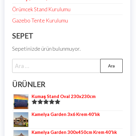
Örümcek Stand Kurulumu
Gazebo Tente Kurulumu
SEPET
Sepetinizde ürün bulunmuyor.
ÜRÜNLER
Kumaş Stand Oval 230x230cm
5 üzerinden
Kamelya Garden 3x6 Krem 40'lık
5.00
oy aldı
Kamelya Garden 300x450cm Krem 40'lık