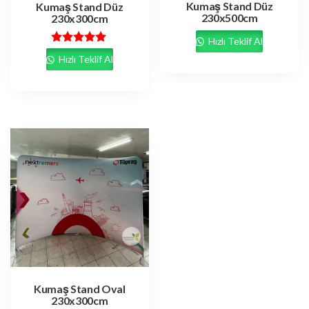
Kumaş Stand Düz
Kumaş Stand Düz
230x500cm
230x300cm
Hızlı Teklif Al
5 üzerinden
Hızlı Teklif Al
5.00
oy aldı
Kumaş Stand Oval
230x300cm