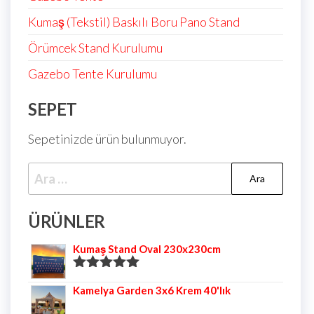
Kumaş (Tekstil) Baskılı Boru Pano Stand
Örümcek Stand Kurulumu
Gazebo Tente Kurulumu
SEPET
Sepetinizde ürün bulunmuyor.
ÜRÜNLER
Kumaş Stand Oval 230x230cm
5 üzerinden
Kamelya Garden 3x6 Krem 40'lık
5.00
oy aldı