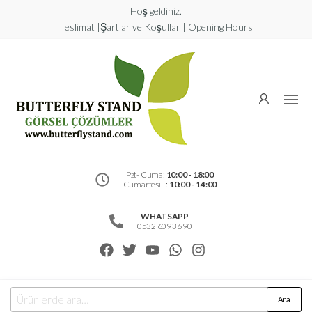
Hoş geldiniz.
Teslimat |Şartlar ve Koşullar | Opening Hours
Butterfly
Stand
Görsel
Çözümler
Pzt- Cuma:
10:00 - 18:00
Cumartesi - :
10:00 - 14:00
WHATSAPP
0532 609 36 90
Ara