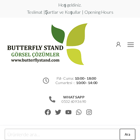
Hoş geldiniz.
Teslimat |Şartlar ve Koşullar | Opening Hours
Butterfly
Stand
Görsel
Çözümler
Pzt- Cuma:
10:00 - 18:00
Cumartesi - :
10:00 - 14:00
WHATSAPP
0532 609 36 90
Ara