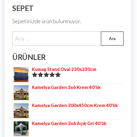
SEPET
Sepetinizde ürün bulunmuyor.
ÜRÜNLER
Kumaş Stand Oval 230x230cm
5 üzerinden
Kamelya Garden 3x6 Krem 40'lık
5.00
oy aldı
Kamelya Garden 300x450cm Krem 40'lık
Kamelya Garden 3x6 Açık Gri 40'lık