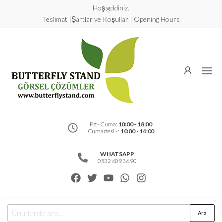
Hoş geldiniz.
Teslimat |Şartlar ve Koşullar | Opening Hours
Butterfly
Stand
Görsel
Çözümler
Pzt- Cuma:
10:00 - 18:00
Cumartesi - :
10:00 - 14:00
WHATSAPP
0532 609 36 90
Ara