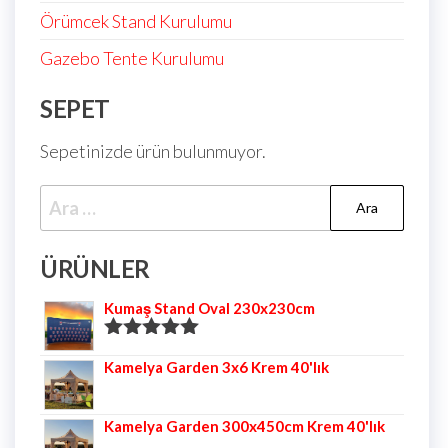
Örümcek Stand Kurulumu
Gazebo Tente Kurulumu
SEPET
Sepetinizde ürün bulunmuyor.
ÜRÜNLER
Kumaş Stand Oval 230x230cm
5 üzerinden
Kamelya Garden 3x6 Krem 40'lık
5.00
oy aldı
Kamelya Garden 300x450cm Krem 40'lık