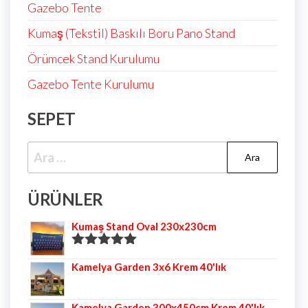
Gazebo Tente
Kumaş (Tekstil) Baskılı Boru Pano Stand
Örümcek Stand Kurulumu
Gazebo Tente Kurulumu
SEPET
ÜRÜNLER
Kumaş Stand Oval 230x230cm
5 üzerinden
Kamelya Garden 3x6 Krem 40'lık
5.00
oy aldı
Kamelya Garden 300x450cm Krem 40'lık