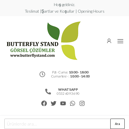
Hoş geldiniz.
Teslimat |Şartlar ve Koşullar | Opening Hours
Butterfly
Stand
Görsel
Çözümler
Pzt- Cuma:
10:00 - 18:00
Cumartesi - :
10:00 - 14:00
WHATSAPP
0532 609 36 90
Ara