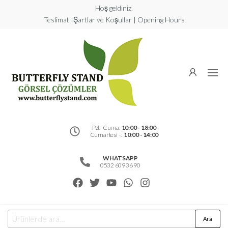
Hoş geldiniz.
Teslimat |Şartlar ve Koşullar | Opening Hours
Butterfly
Stand
Görsel
Çözümler
Pzt- Cuma:
10:00 - 18:00
Cumartesi - :
10:00 - 14:00
WHATSAPP
0532 609 36 90
Ara