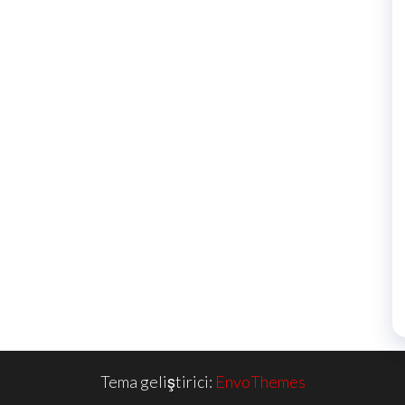
Tema geliştirici:
EnvoThemes