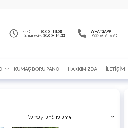
erfly
d
el
Pzt- Cuma:
10:00 - 18:00
WHATSAPP
Cumartesi - :
10:00 - 14:00
0532 609 36 90
ümler
D
KUMAŞ BORU PANO
HAKKIMIZDA
İLETIŞIM