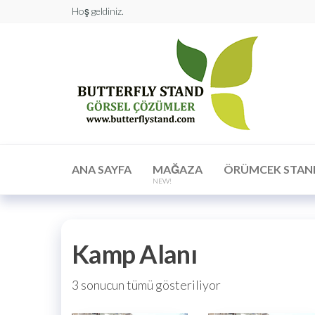
Hoş geldiniz.
Butt
Stan
Görs
Çöz
ANA SAYFA
MAĞAZA
ÖRÜMCEK STAN
NEW!
Kamp Alanı
3 sonucun tümü gösteriliyor