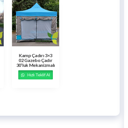
Kamp Çadırı 3×3
02 Gazebo Çadır
30’luk Mekanizmalı
Hızlı Teklif Al