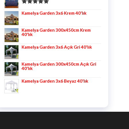
5 üzerinden
Kamelya Garden 3x6 Krem 40'lık
5.00
oy aldı
Kamelya Garden 300x450cm Krem
40'lık
Kamelya Garden 3x6 Açık Gri 40'lık
Kamelya Garden 300x450cm Açık Gri
40'lık
Kamelya Garden 3x6 Beyaz 40'lık