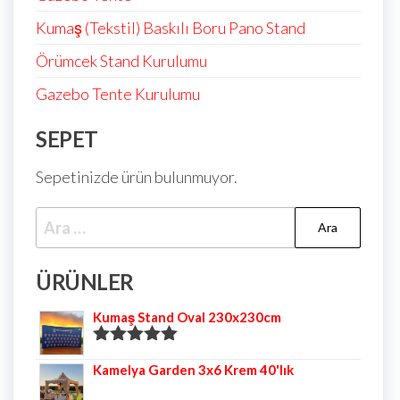
Kumaş (Tekstil) Baskılı Boru Pano Stand
Örümcek Stand Kurulumu
Gazebo Tente Kurulumu
SEPET
Sepetinizde ürün bulunmuyor.
ÜRÜNLER
Kumaş Stand Oval 230x230cm
5 üzerinden
Kamelya Garden 3x6 Krem 40'lık
5.00
oy aldı