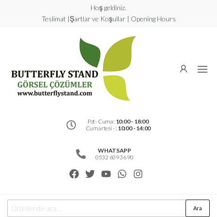
Hoş geldiniz.
Teslimat |Şartlar ve Koşullar | Opening Hours
Butterfly
Stand
Görsel
Çözümler
Pzt- Cuma:
10:00 - 18:00
Cumartesi - :
10:00 - 14:00
WHATSAPP
0532 609 36 90
Ara