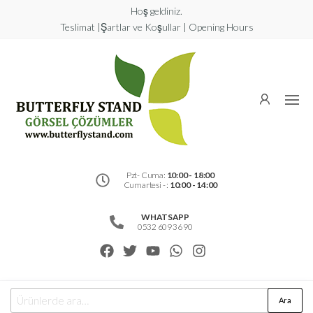
Hoş geldiniz.
Teslimat |Şartlar ve Koşullar | Opening Hours
Butterfly
Stand
Görsel
Çözümler
Pzt- Cuma:
10:00 - 18:00
Cumartesi - :
10:00 - 14:00
WHATSAPP
0532 609 36 90
Ara