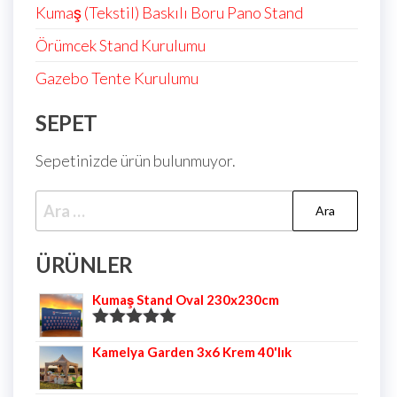
Kumaş (Tekstil) Baskılı Boru Pano Stand
Örümcek Stand Kurulumu
Gazebo Tente Kurulumu
SEPET
Sepetinizde ürün bulunmuyor.
ÜRÜNLER
Kumaş Stand Oval 230x230cm
5 üzerinden
Kamelya Garden 3x6 Krem 40'lık
5.00
oy aldı