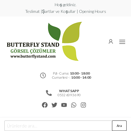
Hoş geldiniz.
Teslimat |Şartlar ve Koşullar | Opening Hours
Butterfly
Stand
Görsel
Çözümler
Pzt- Cuma:
10:00 - 18:00
Cumartesi - :
10:00 - 14:00
WHATSAPP
0532 609 36 90
Ara