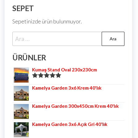
SEPET
Sepetinizde ürün bulunmuyor.
ÜRÜNLER
Kumaş Stand Oval 230x230cm
5 üzerinden
Kamelya Garden 3x6 Krem 40'lık
5.00
oy aldı
Kamelya Garden 300x450cm Krem 40'lık
Kamelya Garden 3x6 Açık Gri 40'lık