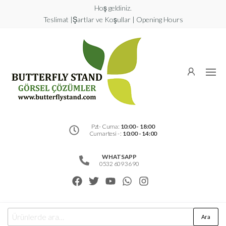
Hoş geldiniz.
Teslimat |Şartlar ve Koşullar | Opening Hours
Butterfly
Stand
Görsel
Çözümler
Pzt- Cuma:
10:00 - 18:00
Cumartesi - :
10:00 - 14:00
WHATSAPP
0532 609 36 90
Ara