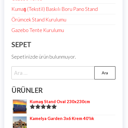
Kumaş (Tekstil) Baskılı Boru Pano Stand
Örümcek Stand Kurulumu
Gazebo Tente Kurulumu
SEPET
Sepetinizde ürün bulunmuyor.
ÜRÜNLER
Kumaş Stand Oval 230x230cm
5 üzerinden
Kamelya Garden 3x6 Krem 40'lık
5.00
oy aldı