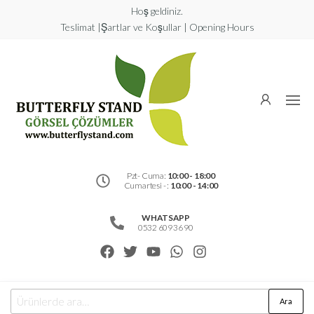
Hoş geldiniz.
Teslimat |Şartlar ve Koşullar | Opening Hours
Butterfly
Stand
Görsel
Çözümler
Pzt- Cuma:
10:00 - 18:00
Cumartesi - :
10:00 - 14:00
WHATSAPP
0532 609 36 90
Ara