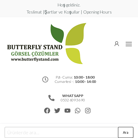
Hoş geldiniz.
Teslimat |Şartlar ve Koşullar | Opening Hours
Butterfly
Stand
Görsel
Çözümler
Pzt- Cuma:
10:00 - 18:00
Cumartesi - :
10:00 - 14:00
WHATSAPP
0532 609 36 90
Ara