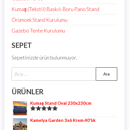
Kumaş (Tekstil) Baskılı Boru Pano Stand
Örümcek Stand Kurulumu
Gazebo Tente Kurulumu
SEPET
Sepetinizde ürün bulunmuyor.
ÜRÜNLER
Kumaş Stand Oval 230x230cm
5 üzerinden
Kamelya Garden 3x6 Krem 40'lık
5.00
oy aldı