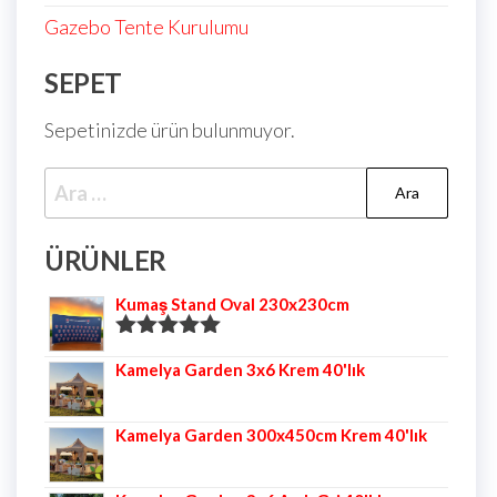
Gazebo Tente Kurulumu
SEPET
Sepetinizde ürün bulunmuyor.
ÜRÜNLER
Kumaş Stand Oval 230x230cm
5 üzerinden
Kamelya Garden 3x6 Krem 40'lık
5.00
oy aldı
Kamelya Garden 300x450cm Krem 40'lık