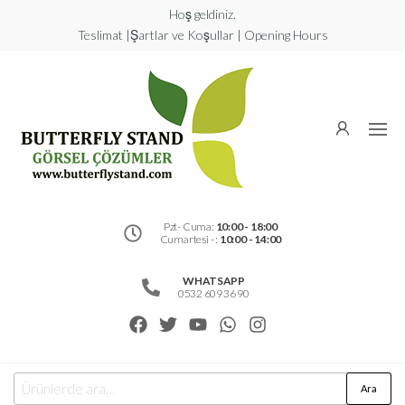
Hoş geldiniz.
Teslimat |Şartlar ve Koşullar | Opening Hours
Butterfly
Stand
Görsel
Çözümler
Pzt- Cuma:
10:00 - 18:00
Cumartesi - :
10:00 - 14:00
WHATSAPP
0532 609 36 90
Ara