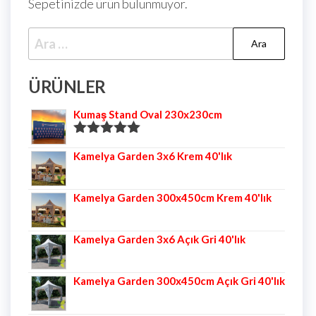
Sepetinizde ürün bulunmuyor.
ÜRÜNLER
Kumaş Stand Oval 230x230cm
5 üzerinden
Kamelya Garden 3x6 Krem 40'lık
5.00
oy aldı
Kamelya Garden 300x450cm Krem 40'lık
Kamelya Garden 3x6 Açık Gri 40'lık
Kamelya Garden 300x450cm Açık Gri 40'lık