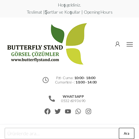
Hoş geldiniz.
Teslimat |Şartlar ve Koşullar | Opening Hours
Butterfly
Stand
Görsel
Çözümler
Pzt- Cuma:
10:00 - 18:00
Cumartesi - :
10:00 - 14:00
WHATSAPP
0532 609 36 90
Ara