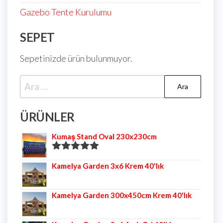
Gazebo Tente Kurulumu
SEPET
Sepetinizde ürün bulunmuyor.
ÜRÜNLER
Kumaş Stand Oval 230x230cm
5 üzerinden
Kamelya Garden 3x6 Krem 40'lık
5.00
oy aldı
Kamelya Garden 300x450cm Krem 40'lık