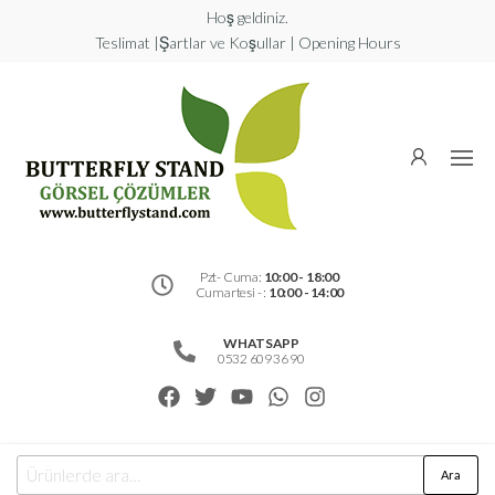
Hoş geldiniz.
Teslimat |Şartlar ve Koşullar | Opening Hours
Butterfly
Stand
Görsel
Çözümler
Pzt- Cuma:
10:00 - 18:00
Cumartesi - :
10:00 - 14:00
WHATSAPP
0532 609 36 90
Ara