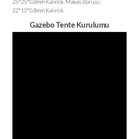
25*25*0.8mm Kalınlık Makas Borusu :
22*12*0.8mm Kalınlık
Gazebo Tente Kurulumu