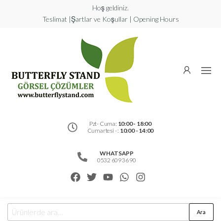
Hoş geldiniz.
Teslimat |Şartlar ve Koşullar | Opening Hours
Butterfly
Stand
Görsel
Çözümler
Pzt- Cuma:
10:00 - 18:00
Cumartesi - :
10:00 - 14:00
WHATSAPP
0532 609 36 90
Ara