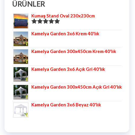
ÜRÜNLER
Kumaş Stand Oval 230x230cm
5 üzerinden
Kamelya Garden 3x6 Krem 40'lık
5.00
oy aldı
Kamelya Garden 300x450cm Krem 40'lık
Kamelya Garden 3x6 Açık Gri 40'lık
Kamelya Garden 300x450cm Açık Gri 40'lık
Kamelya Garden 3x6 Beyaz 40'lık