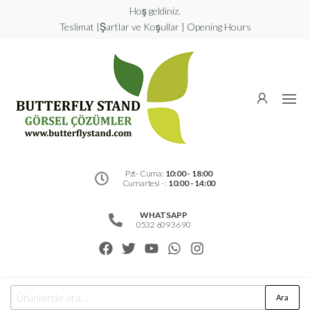
Hoş geldiniz.
Teslimat |Şartlar ve Koşullar | Opening Hours
Butterfly
Stand
Görsel
Çözümler
Pzt- Cuma:
10:00 - 18:00
Cumartesi - :
10:00 - 14:00
WHATSAPP
0532 609 36 90
Ara