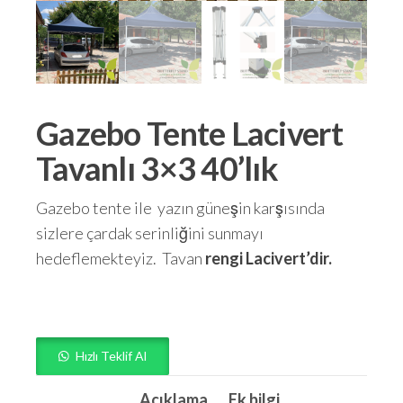
Gazebo Tente Lacivert
Tavanlı 3×3 40’lık
Gazebo tente ile yazın güneşin karşısında
sizlere çardak serinliğini sunmayı
hedeflemekteyiz.
Tavan
rengi Lacivert’dir.
Hızlı Teklif Al
Açıklama
Ek bilgi