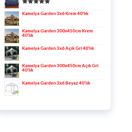
5 üzerinden
Kamelya Garden 3x6 Krem 40'lık
5.00
oy aldı
Kamelya Garden 300x450cm Krem
40'lık
Kamelya Garden 3x6 Açık Gri 40'lık
Kamelya Garden 300x450cm Açık Gri
40'lık
Kamelya Garden 3x6 Beyaz 40'lık