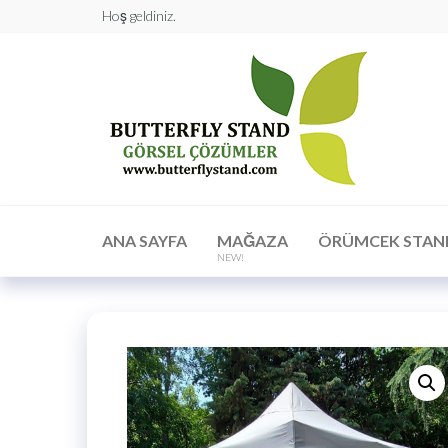
Hoş geldiniz.
Butt
Stan
Görs
Çöz
ANA SAYFA
MAĞAZA
ÖRÜMCEK STAN
NEW!