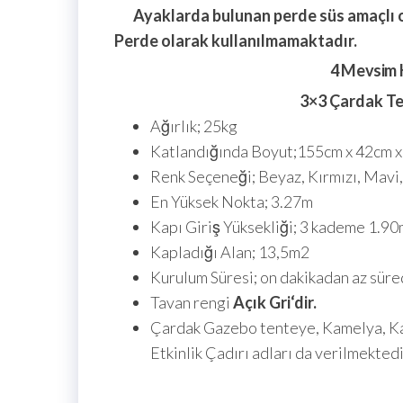
Ayaklarda bulunan perde süs amaçlı 
Perde olarak kullanılmamaktadır.
4 Mevsim K
3×3 Çardak Te
Ağırlık; 25kg
Katlandığında Boyut;155cm x 42cm 
Renk Seçeneği; Beyaz, Kırmızı, Mavi,
En Yüksek Nokta; 3.27m
Kapı Giriş Yüksekliği; 3 kademe 1.90
Kapladığı Alan; 13,5m2
Kurulum Süresi; on dakikadan az süre
Tavan rengi
Açık Gri
‘dir.
Çardak Gazebo tenteye, Kamelya, Kat
Etkinlik Çadırı adları da verilmektedi