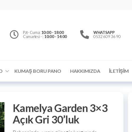
erfly
d
el
Pzt- Cuma:
10:00 - 18:00
WHATSAPP
Cumartesi - :
10:00 - 14:00
0532 609 36 90
ümler
D
KUMAŞ BORU PANO
HAKKIMIZDA
İLETIŞIM
Kamelya Garden 3×3
Açık Gri 30’luk