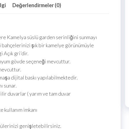
lgi
Değerlendirmeler (0)
lere Kamelya süslü garden serinliğini sunmayı
i bahçelerinizi şık bir kamelye görünümüyle
Açık gri’dir.
nyum gövde seçeneği mevcuttur.
evcuttur.
şa dijital baskı yapılabilmektedir.
ı sunar.
ir duvarlar ( yarım ve tam duvar
e kullanım imkanı
erinizi genişletebilirsiniz.