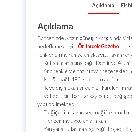
Açıklama
Ek bi
Açıklama
Bahçenizde , yazın güneşin karşısında siz
hedeflemekteyiz.
Örümcek Gazebo
seris
renklendirmek amaçlamaktayız. Tavan rengi 
Kullanım amacına bağlı Demir ve Alümi
Ana renklerde hazır tavan seçenekleri m
İsteğe bağlı 180 gr özel su geçirmez kuma
İç ve dış mekanlar da hızlı kurulum imkan
Velcro – cırt bantlar sayesinde değişebil
yapılabilmektedir.
Değişebilir tavan seçeneği ile senelerc
Her zemine uygulama imkanı
Yan yana kullanma seçeneği ile çadır ölçül