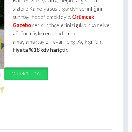
Bahçenizde , yazın güneşin karşısında
sizlere Kamelya süslü garden serinliğini
sunmayı hedeflemekteyiz.
Örümcek
Gazebo
serisi bahçelerinizi şık bir kamelye
görünümüyle renklendirmek
amaçlamaktayız. Tavan rengi Açık gri’dir.
Fiyata %18 kdv hariçtir.
Hızlı Teklif Al