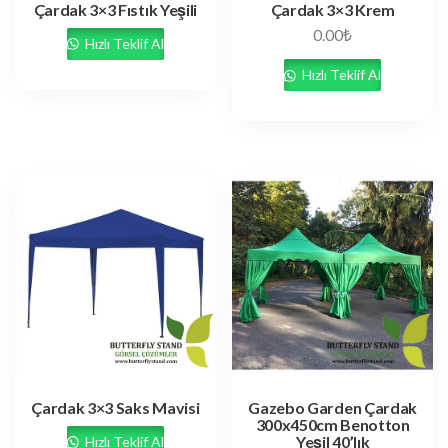
Çardak 3×3 Fıstık Yeşili
Çardak 3×3 Krem
0.00
₺
Hızlı Teklif Al
Hızlı Teklif Al
Çardak 3×3 Saks Mavisi
Gazebo Garden Çardak
300x450cm Benotton
Yeşil 40’lık
Hızlı Teklif Al