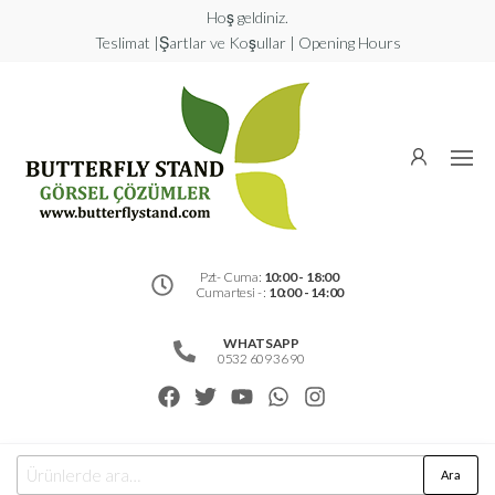
Hoş geldiniz.
Teslimat |Şartlar ve Koşullar | Opening Hours
Butterfly
Stand
Görsel
Çözümler
Pzt- Cuma:
10:00 - 18:00
Cumartesi - :
10:00 - 14:00
WHATSAPP
0532 609 36 90
Ara