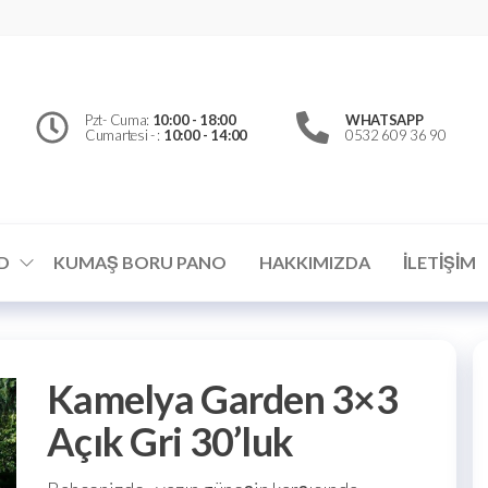
erfly
d
el
Pzt- Cuma:
10:00 - 18:00
WHATSAPP
Cumartesi - :
10:00 - 14:00
0532 609 36 90
ümler
D
KUMAŞ BORU PANO
HAKKIMIZDA
İLETIŞIM
Kamelya Garden 3×3
Açık Gri 30’luk