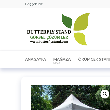
Hoş geldiniz.
Butt
Stan
Görs
Çöz
ANA SAYFA
MAĞAZA
ÖRÜMCEK STAN
NEW!