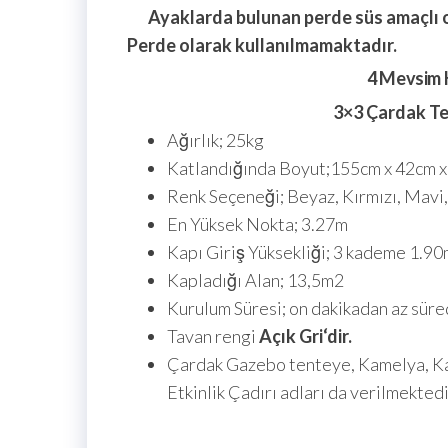
Ayaklarda bulunan perde süs amaçlı 
Perde olarak kullanılmamaktadır.
4 Mevsim K
3×3 Çardak Te
Ağırlık; 25kg
Katlandığında Boyut;155cm x 42cm 
Renk Seçeneği; Beyaz, Kırmızı, Mavi,
En Yüksek Nokta; 3.27m
Kapı Giriş Yüksekliği; 3 kademe 1.90
Kapladığı Alan; 13,5m2
Kurulum Süresi; on dakikadan az süre
Tavan rengi
Açık Gri
‘dir.
Çardak Gazebo tenteye, Kamelya, Kat
Etkinlik Çadırı adları da verilmektedi