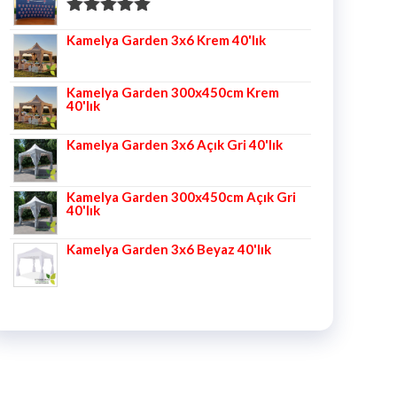
5 üzerinden
Kamelya Garden 3x6 Krem 40'lık
5.00
oy aldı
Kamelya Garden 300x450cm Krem
40'lık
Kamelya Garden 3x6 Açık Gri 40'lık
Kamelya Garden 300x450cm Açık Gri
40'lık
Kamelya Garden 3x6 Beyaz 40'lık