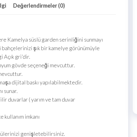
lgi
Değerlendirmeler (0)
lere Kamelya süslü garden serinliğini sunmayı
i bahçelerinizi şık bir kamelye görünümüyle
Açık gri’dir.
nyum gövde seçeneği mevcuttur.
evcuttur.
şa dijital baskı yapılabilmektedir.
ı sunar.
ir duvarlar ( yarım ve tam duvar
e kullanım imkanı
erinizi genişletebilirsiniz.