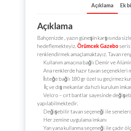
Açıklama
Ek bi
Açıklama
Bahçenizde , yazın güneşin karşısında siz
hedeflemekteyiz.
Örümcek Gazebo
seris
renklendirmek amaçlamaktayız. Tavan rengi 
Kullanım amacına bağlı Demir ve Alümi
Ana renklerde hazır tavan seçenekleri m
İsteğe bağlı 180 gr özel su geçirmez kuma
İç ve dış mekanlar da hızlı kurulum imkan
Velcro – cırt bantlar sayesinde değişebil
yapılabilmektedir.
Değişebilir tavan seçeneği ile senelerc
Her zemine uygulama imkanı
Yan yana kullanma seçeneği ile çadır ölçül