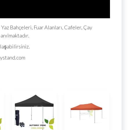
i, Yaz Bahçeleri, Fuar Alanları, Cafeler, Çay
lanılmaktadır.
laşabilirsiniz.
flystand.com