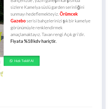
Bahçenizde , yazın güneşin karşısında
sizlere Kamelya süslü garden serinliğini
sunmayı hedeflemekteyiz.
Örümcek
Gazebo
serisi bahçelerinizi şık bir kamelye
görünümüyle renklendirmek
amaçlamaktayız. Tavan rengi Açık gri’dir.
Fiyata %18 kdv hariçtir.
Hızlı Teklif Al