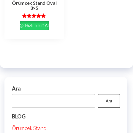
Örümcek Stand Oval
3×5
5 üzerinden
Hızlı Teklif Al
5.00
oy aldı
Ara
Ara
BLOG
Örümcek Stand