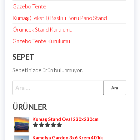
Gazebo Tente
Kumaş (Tekstil) Baskılı Boru Pano Stand
Örümcek Stand Kurulumu
Gazebo Tente Kurulumu
SEPET
Sepetinizde ürün bulunmuyor.
ÜRÜNLER
Kumaş Stand Oval 230x230cm
5 üzerinden
Kamelya Garden 3x6 Krem 40'lık
5.00
oy aldı