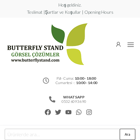
Hoş geldiniz.
Teslimat |Şartlar ve Koşullar | Opening Hours
Butterfly
Stand
Görsel
Çözümler
Pzt- Cuma:
10:00 - 18:00
Cumartesi - :
10:00 - 14:00
WHATSAPP
0532 609 36 90
Ara