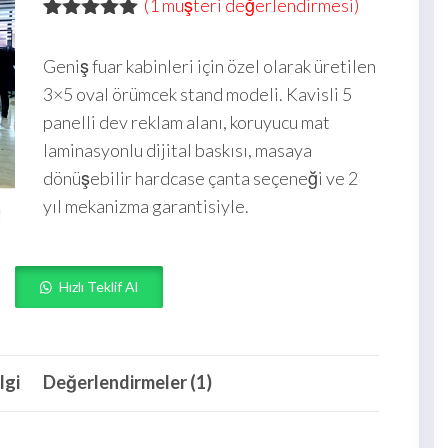
(
1
müşteri değerlendirmesi)
1
müşteri
puanına
Geniş fuar kabinleri için özel olarak üretilen
dayanarak 5
üzerinden
3×5 oval örümcek stand modeli. Kavisli 5
5.00
puan
panelli dev reklam alanı, koruyucu mat
aldı
laminasyonlu dijital baskısı, masaya
dönüşebilir hardcase çanta seçeneği ve 2
yıl mekanizma garantisiyle.
Hızlı Teklif Al
lgi
Değerlendirmeler (1)