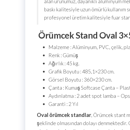
alan ürünümüz, dayanıklı alüminyum mek
baskı kalitesiyle uzun ömürlü kullanım 
profesyonel üretim kalitesiyle fuar stan
Örümcek Stand Oval 3×5 
Malzeme : Alüminyum, PVC, çelik, pla
Renk : Gümüş
Ağırlık : 45 kg.
Grafik Boyutu : 485,1×230 cm.
Görsel Boyutu : 360×230 cm.
Çanta : Kumaş Softcase Çanta – Pla
Aydınlatma : 2 adet spot lamba – Op
Garanti : 2 Yıl
Oval örümcek standlar
, Örümcek stant m
şeklinde olmasından dolayı denmektedir. O