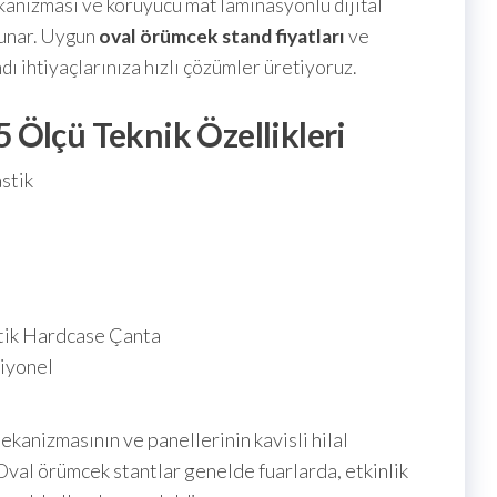
anizması ve koruyucu mat laminasyonlu dijital
sunar. Uygun
oval örümcek stand fiyatları
ve
dı ihtiyaçlarınıza hızlı çözümler üretiyoruz.
Ölçü Teknik Özellikleri
stik
stik Hardcase Çanta
siyonel
ekanizmasının ve panellerinin kavisli hilal
val örümcek stantlar genelde fuarlarda, etkinlik