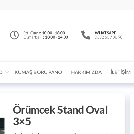
erfly
d
el
Pzt- Cuma:
10:00 - 18:00
WHATSAPP
Cumartesi - :
10:00 - 14:00
0532 609 36 90
ümler
D
KUMAŞ BORU PANO
HAKKIMIZDA
İLETIŞIM
Örümcek Stand Oval
3×5