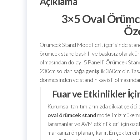
Açıklama
3×5 Oval Örümce
Öze
Örümcek Stand Modelleri, içerisinde stand
örümcek stand baskılı ve baskısız olarak ü
olmasından dolayı 5 Panelli Örümcek Stand
230cm soldan sağa genişlik 360cm’dir. Tasa
dönmesinden ve standın kavisli olmasından
Fuar ve Etkinlikler İ
Kurumsal tanıtımlarınızda dikkat çekici 
oval örümcek stand
modelimiz mükemmel
lansmanlar ve AVM etkinlikleri için özel
markanızı ön plana çıkarır. En çok terci