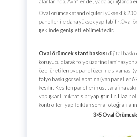
alanlarında, Avm’ler de , yada açılışlarda e
Oval örümcek stand ölçüleri yükseklik 230cm
paneller ile daha yüksek yapılabilir.Oval 
şeklinde genişletilebilmektedir.
Oval örümcek stant baskısı
dijital baskı
koruyucu olarak folyo üzerine laminasyon 
özel üretilen pvc panel üzerine sıvaması (y
folyo baskı görsel ebatına (yan paneller 
kesilir. Kesilen panellerin üst tarafına ask
yapışkanlı mıknatıslar yapıştırılır. Hazır o
kontrolleri yapıldıktan sonra fotoğrafı alı
3×5 Oval Örümcek