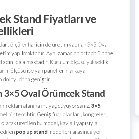
k Stand Fiyatları ve
llikleri
art ölçüler haricin de üretim yapılan 3×5 Oval
retim yapılmaktadır. Aynı zaman da ortada 5 panel
 adını da almaktadır. Kurulum ölçüsü yükseklik
rım ölçüsü ise yan panellerin arkaya
 dolayı daha geniştir.
çin 3×5 Oval Örümcek Stand
bir reklam alanına ihtiyaç duyuyorsanız,
3×5
 bir tercihtir. Geniş fuar alanları, kongreler,
 olarak üretilen bu model, kavisli yapısıyla
h edilen
pop up stand
modelleri arasında yer