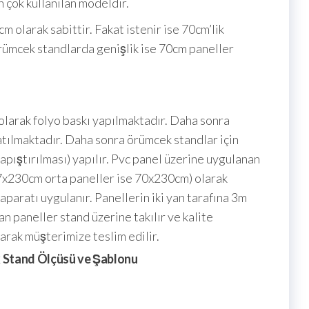
n çok kullanılan modeldir.
 olarak sabittir. Fakat istenir ise 70cm’lik
örümcek standlarda genişlik ise 70cm paneller
 olarak folyo baskı yapılmaktadır. Daha sonra
atılmaktadır. Daha sonra örümcek standlar için
apıştırılması) yapılır. Pvc panel üzerine uygulanan
67x230cm orta paneller ise 70x230cm) olarak
ı aparatı uygulanır. Panellerin iki yan tarafına 3m
lan paneller stand üzerine takılır ve kalite
narak müşterimize teslim edilir.
 Stand Ölçüsü ve Şablonu