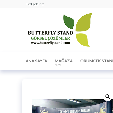
Hoş geldiniz.
Butt
Stan
Görs
Çöz
ANA SAYFA
MAĞAZA
ÖRÜMCEK STAN
NEW!