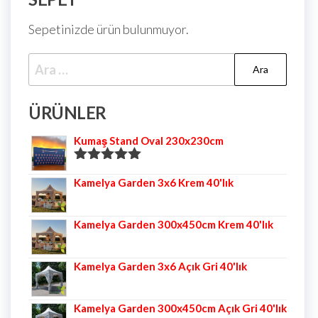
Sepetinizde ürün bulunmuyor.
ÜRÜNLER
Kumaş Stand Oval 230x230cm
5 üzerinden
Kamelya Garden 3x6 Krem 40'lık
5.00
oy aldı
Kamelya Garden 300x450cm Krem 40'lık
Kamelya Garden 3x6 Açık Gri 40'lık
Kamelya Garden 300x450cm Açık Gri 40'lık