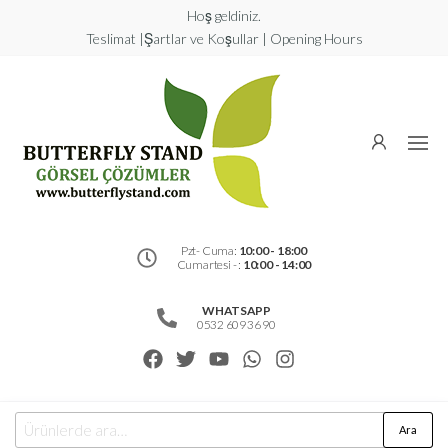
Hoş geldiniz.
Teslimat |Şartlar ve Koşullar | Opening Hours
Butterfly
Stand
Görsel
Çözümler
Pzt- Cuma:
10:00 - 18:00
Cumartesi - :
10:00 - 14:00
WHATSAPP
0532 609 36 90
Ara