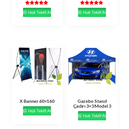
5 üzerinden
5 üzerinden
Hızlı Teklif Al
Hızlı Teklif Al
5.00
5.00
oy aldı
oy aldı
X Banner 60×160
Gazebo Stand
Çadırı 3×3 Model 3
Hızlı Teklif Al
Hızlı Teklif Al