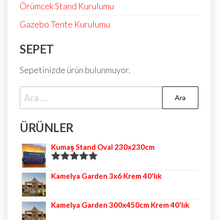
Örümcek Stand Kurulumu
Gazebo Tente Kurulumu
SEPET
Sepetinizde ürün bulunmuyor.
ÜRÜNLER
Kumaş Stand Oval 230x230cm
5 üzerinden
Kamelya Garden 3x6 Krem 40'lık
5.00
oy aldı
Kamelya Garden 300x450cm Krem 40'lık