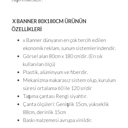
X BANNER 80X180CM ÜRÜNÜN
ÖZELLİKLERİ
x Banner dünyanın en çok tercih edilen
ekonomik reklam, sunum sistemlerindendir.
Görsel alan 80cm x 180 cm’dir. (En sık
kullanılan ölçü)
Plastik, alüminyum ve fiberdir.
Mekanizma makarasız sistem olup, kurulum
süresi ortalama 60 ile 120 sn’dir
Taşıma çantası Rengi siyahtır.
Çanta ölçüleri: Genişlik 15cm, yükseklik
88cm, derinlik 15cm
Baskı malzemesi avrupa vinildir.