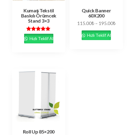
Kumaş Tekstil
Quick Banner
Baskılı Örümcek
60X200
Stand 3×3
115.00
₺
–
195.00
₺
Hızlı Teklif Al
5 üzerinden
Hızlı Teklif Al
5.00
oy aldı
Roll Up 85×200