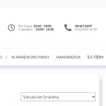
erfly
d
el
Pzt- Cuma:
10:00 - 18:00
WHATSAPP
Cumartesi - :
10:00 - 14:00
0532 609 36 90
ümler
D
KUMAŞ BORU PANO
HAKKIMIZDA
İLETIŞIM