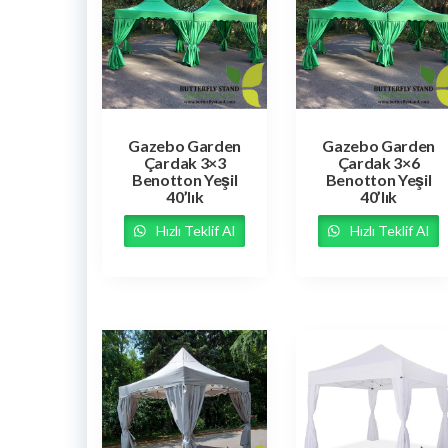
Gazebo Garden
Gazebo Garden
Çardak 3×3
Çardak 3×6
Benotton Yeşil
Benotton Yeşil
40’lık
40’lık
Hızlı Teklif Al
Hızlı Teklif Al