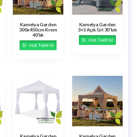
Kamelya Garden
Kamelya Garden
300x450cm Krem
3×3 Açık Gri 30’luk
40’lık
Hızlı Teklif Al
Hızlı Teklif Al
Kamelya Garden
Kamelya Garden