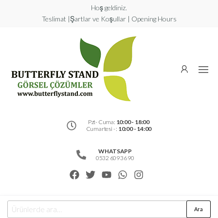
Hoş geldiniz.
Teslimat |Şartlar ve Koşullar | Opening Hours
Butterfly
Stand
Görsel
Çözümler
Pzt- Cuma:
10:00 - 18:00
Cumartesi - :
10:00 - 14:00
WHATSAPP
0532 609 36 90
Ara