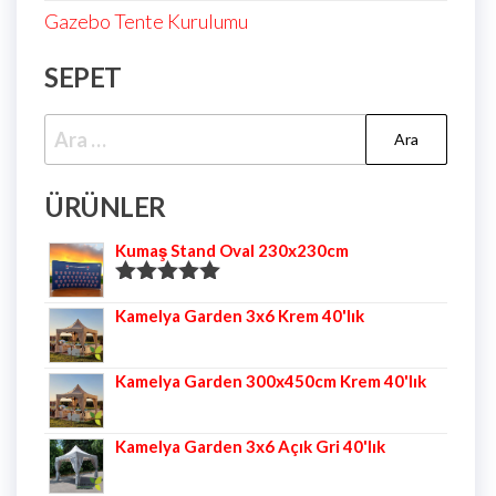
Gazebo Tente Kurulumu
SEPET
ÜRÜNLER
Kumaş Stand Oval 230x230cm
5 üzerinden
Kamelya Garden 3x6 Krem 40'lık
5.00
oy aldı
Kamelya Garden 300x450cm Krem 40'lık
Kamelya Garden 3x6 Açık Gri 40'lık