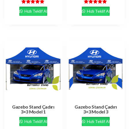
5 üzerinden
5 üzerinden
Hızlı Teklif Al
Hızlı Teklif Al
5.00
5.00
oy aldı
oy aldı
Gazebo Stand Çadırı
Gazebo Stand Çadırı
3×3 Model 1
3×3 Model 3
Hızlı Teklif Al
Hızlı Teklif Al