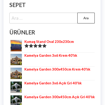
SEPET
ÜRÜNLER
Kumaş Stand Oval 230x230cm
5 üzerinden
Kamelya Garden 3x6 Krem 40'lık
5.00
oy aldı
Kamelya Garden 300x450cm Krem 40'lık
Kamelya Garden 3x6 Açık Gri 40'lık
Kamelya Garden 300x450cm Açık Gri 40'lık