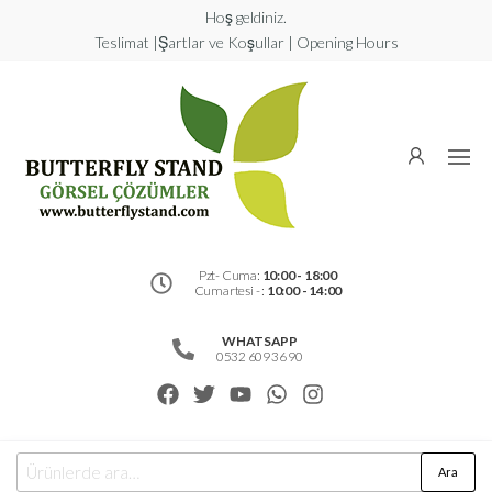
Hoş geldiniz.
Teslimat |Şartlar ve Koşullar | Opening Hours
Butterfly
Stand
Görsel
Çözümler
Pzt- Cuma:
10:00 - 18:00
Cumartesi - :
10:00 - 14:00
WHATSAPP
0532 609 36 90
Ara