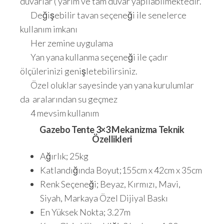
duvarlar ( yarım ve tam duvar yapılabilmektedir.
Değişebilir tavan seçeneği ile senelerce
kullanım imkanı
Her zemine uygulama
Yan yana kullanma seçeneği ile çadır
ölçülerinizi genişletebilirsiniz.
Özel oluklar sayesinde yan yana kurulumlar
da aralarından su geçmez
4 mevsim kullanım
Gazebo Tente 3×3 Mekanizma Teknik
Özellikleri
Ağırlık; 25kg
Katlandığında Boyut;155cm x 42cm x 35cm
Renk Seçeneği; Beyaz, Kırmızı, Mavi,
Siyah, Markaya Özel Dijiyal Baskı
En Yüksek Nokta; 3.27m