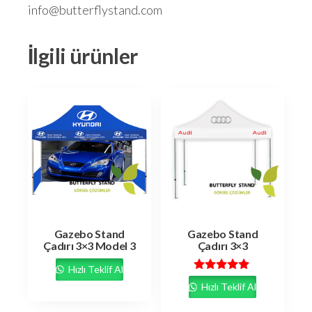
info@butterflystand.com
İlgili ürünler
Gazebo Stand
Gazebo Stand
Çadırı 3×3 Model 3
Çadırı 3×3
Hızlı Teklif Al
5 üzerinden
Hızlı Teklif Al
5.00
oy aldı