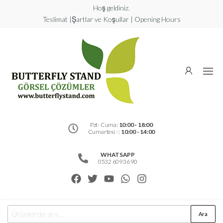
Hoş geldiniz.
Teslimat |Şartlar ve Koşullar | Opening Hours
Butterfly
Stand
Görsel
Çözümler
Pzt- Cuma:
10:00 - 18:00
Cumartesi - :
10:00 - 14:00
WHATSAPP
0532 609 36 90
Ara