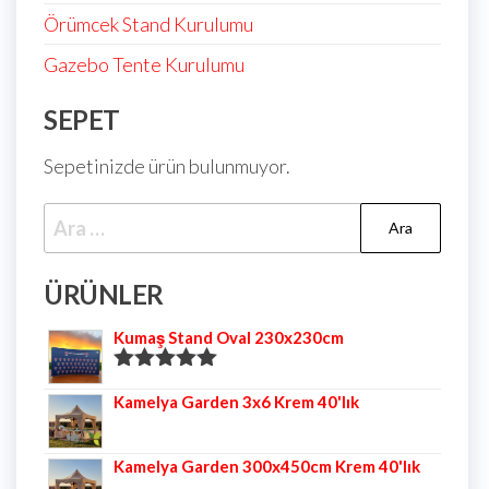
Örümcek Stand Kurulumu
Gazebo Tente Kurulumu
SEPET
Sepetinizde ürün bulunmuyor.
ÜRÜNLER
Kumaş Stand Oval 230x230cm
5 üzerinden
Kamelya Garden 3x6 Krem 40'lık
5.00
oy aldı
Kamelya Garden 300x450cm Krem 40'lık