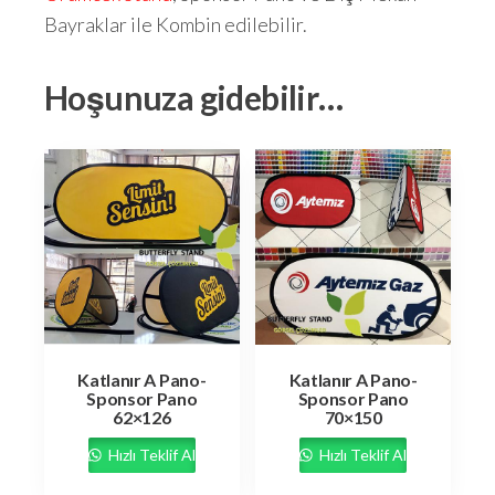
Bayraklar ile Kombin edilebilir.
Hoşunuza gidebilir…
Katlanır A Pano-
Katlanır A Pano-
Sponsor Pano
Sponsor Pano
62×126
70×150
Hızlı Teklif Al
Hızlı Teklif Al