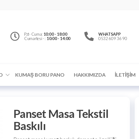
erfly
d
el
Pzt- Cuma:
10:00 - 18:00
WHATSAPP
Cumartesi - :
10:00 - 14:00
0532 609 36 90
ümler
D
KUMAŞ BORU PANO
HAKKIMIZDA
İLETIŞIM
Panset Masa Tekstil
Baskılı