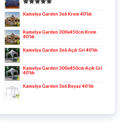
5 üzerinden
Kamelya Garden 3x6 Krem 40'lık
5.00
oy aldı
Kamelya Garden 300x450cm Krem
40'lık
Kamelya Garden 3x6 Açık Gri 40'lık
Kamelya Garden 300x450cm Açık Gri
40'lık
Kamelya Garden 3x6 Beyaz 40'lık