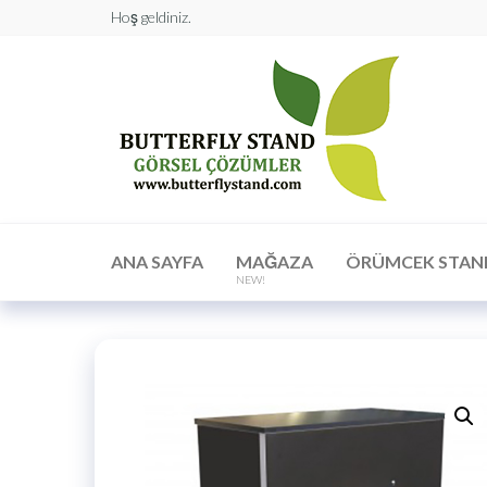
Hoş geldiniz.
Butt
Stan
Görs
Çöz
ANA SAYFA
MAĞAZA
ÖRÜMCEK STAN
NEW!