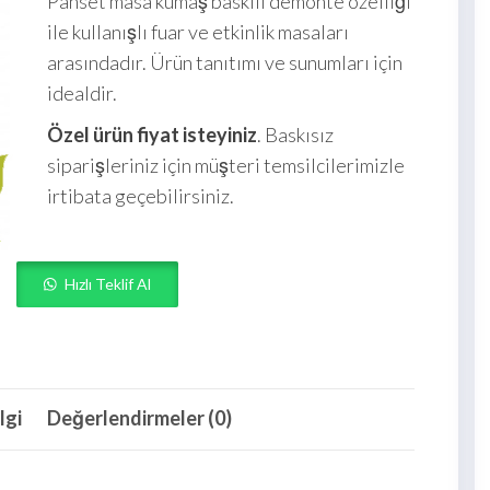
Panset masa kumaş baskılı demonte özelliği
ile kullanışlı fuar ve etkinlik masaları
arasındadır. Ürün tanıtımı ve sunumları için
idealdir.
Özel ürün fiyat isteyiniz
. Baskısız
siparişleriniz için müşteri temsilcilerimizle
irtibata geçebilirsiniz.
Hızlı Teklif Al
lgi
Değerlendirmeler (0)