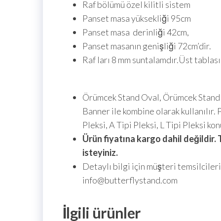
Raf bölümü özel kilitli sistem
Panset masa yüksekliği 95cm
Panset masa derinliği 42cm,
Panset masanın genişliği 72cm’dir.
Raf ları 8 mm suntalamdır.Üst tablas
Örümcek Stand Oval, Örümcek Stand D
Banner ile kombine olarak kullanılır
Pleksi, A Tipi Pleksi, L Tipi Pleksi kon
Ürün fiyatına kargo dahil değildir
isteyiniz.
Detaylı bilgi için müşteri temsilcile
info@butterflystand.com
İlgili ürünler