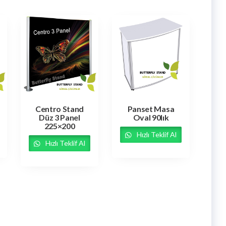
Centro Stand
Panset Masa
Düz 3 Panel
Oval 90lık
225×200
Hızlı Teklif Al
Hızlı Teklif Al