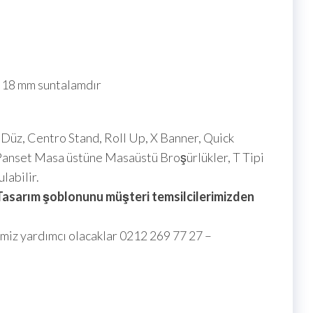
ı 18 mm suntalamdır
üz, Centro Stand, Roll Up, X Banner, Quick
. Panset Masa üstüne Masaüstü Broşürlükler, T Tipi
ulabilir.
. Tasarım şoblonunu müşteri temsilcilerimizden
rimiz yardımcı olacaklar 0212 269 77 27 –