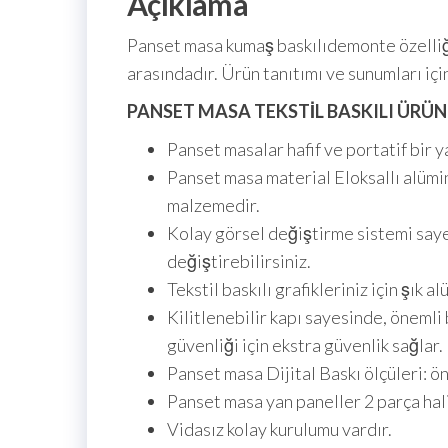
Açıklama
Panset masa kumaş baskılıdemonte özelliği i
arasındadır. Ürün tanıtımı ve sunumları için
PANSET MASA TEKSTİL BASKILI ÜRÜN
Panset masalar hafif ve portatif bir y
Panset masa material Eloksallı alüm
malzemedir.
Kolay görsel değiştirme sistemi sayes
değiştirebilirsiniz.
Tekstil baskılı grafikleriniz için şık 
Kilitlenebilir kapı sayesinde, önemli
güvenliği için ekstra güvenlik sağlar.
Panset masa Dijital Baskı ölçüleri: ö
Panset masa yan paneller 2 parça ha
Vidasız kolay kurulumu vardır.