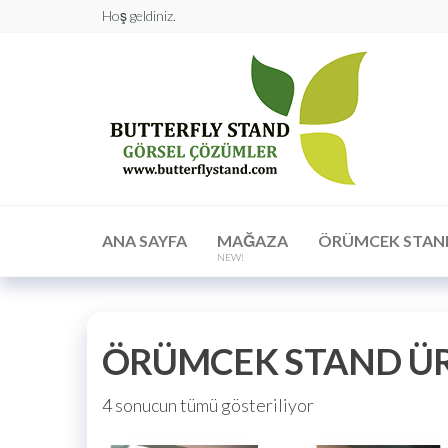
Hoş geldiniz.
Butt
Stan
Görs
Çöz
ANA SAYFA
MAĞAZA
ÖRÜMCEK STAN
NEW!
ÖRÜMCEK STAND ÜR
4 sonucun tümü gösteriliyor