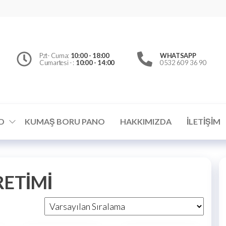
erfly
d
el
Pzt- Cuma:
10:00 - 18:00
WHATSAPP
Cumartesi - :
10:00 - 14:00
0532 609 36 90
ümler
D
KUMAŞ BORU PANO
HAKKIMIZDA
İLETIŞIM
ETİMİ