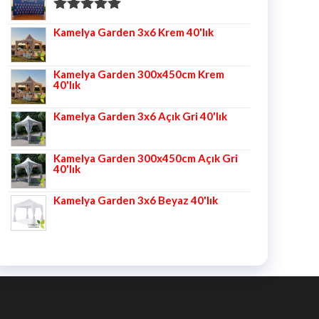
5 üzerinden
Kamelya Garden 3x6 Krem 40'lık
5.00
oy aldı
Kamelya Garden 300x450cm Krem
40'lık
Kamelya Garden 3x6 Açık Gri 40'lık
Kamelya Garden 300x450cm Açık Gri
40'lık
Kamelya Garden 3x6 Beyaz 40'lık