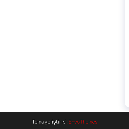
Tema geliştirici:
EnvoThemes