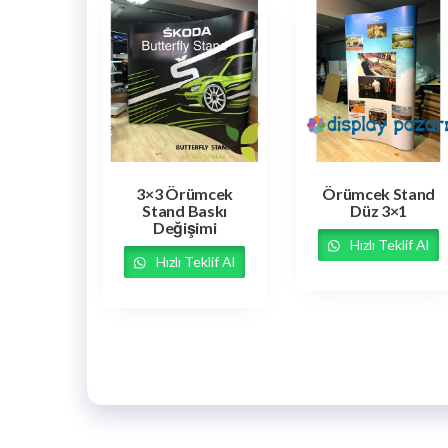
3×3 Örümcek
Örümcek Stand
Stand Baskı
Düz 3×1
Değişimi
Hızlı Teklif Al
Hızlı Teklif Al