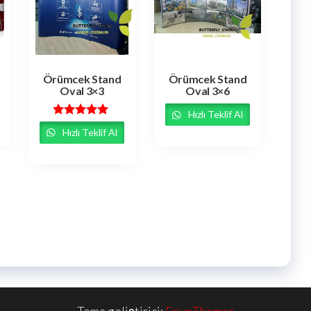
Örümcek Stand
Örümcek Stand
Oval 3×3
Oval 3×6
Hızlı Teklif Al
5 üzerinden
Hızlı Teklif Al
5.00
oy aldı
Tema geliştirici:
EnvoThemes