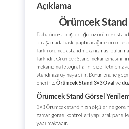
Açıklama
Örümcek Stand 
Daha önce almış olduğunuz örümcek standın
bu aşamada baskı yaptıracağınız örümcek m
farklı örümcek stand mekanizması bulunmak
farklıdır. Örümcek Stand mekanizmasını fir
mekanizma fotoğraflarını bize iletmeniz yet
standınıza uymaya bilir. Bunun önüne geçmek 
öneririz.
Örümcek Stand 3×3
Oval
ve
dü
Örümcek Stand Görsel Yenilem
3×3 Örümcek standınızın ölçülerine göre h
zaman görsel kontrolleri yapılarak panelle
yapılmaktadır.