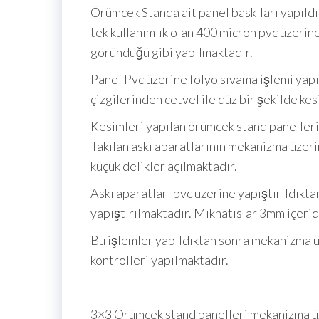
Örümcek Standa ait panel baskıları yapıld
tek kullanımlık olan 400 micron pvc üzerin
göründüğü gibi yapılmaktadır.
Panel Pvc üzerine folyo sıvama işlemi yap
çizgilerinden cetvel ile düz bir şekilde kes
Kesimleri yapılan örümcek stand panellerini
Takılan askı aparatlarının mekanizma üzerin
küçük delikler açılmaktadır.
Askı aparatları pvc üzerine yapıştırıldıkta
yapıştırılmaktadır. Mıknatıslar 3mm içerid
Bu işlemler yapıldıktan sonra mekanizma ü
kontrolleri yapılmaktadır.
3×3 Örümcek stand panelleri mekanizma üze