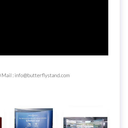
0 Mail : info@butterflystand.com