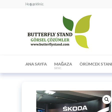
Hoş geldiniz.
Butt
Stan
Görs
Çöz
ANA SAYFA
MAĞAZA
ÖRÜMCEK STAN
NEW!