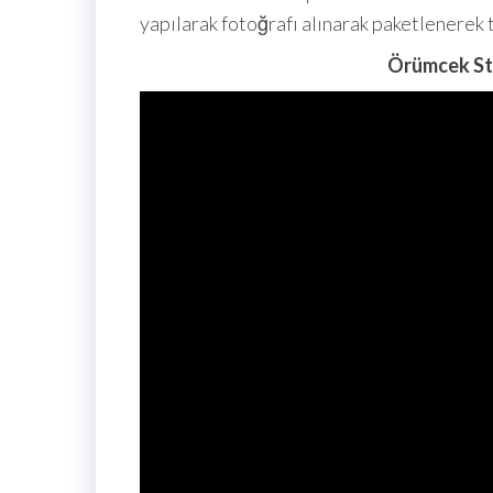
yapılarak fotoğrafı alınarak paketlenerek 
Örümcek St