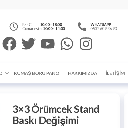
erfly
Pzt- Cuma:
10:00 - 18:00
WHATSAPP
d
Cumartesi - :
10:00 - 14:00
0532 609 36 90
el
ümler
D
KUMAŞ BORU PANO
HAKKIMIZDA
İLETIŞIM
3×3 Örümcek Stand
Baskı Değişimi