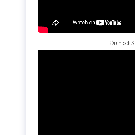
Örümcek S